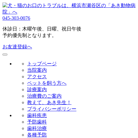
045-303-0076
休診日：木曜午後、日曜、祝日午後
予約優先制となります。
お友達登録へ
トップページ
当院案内
アクセス
ペットを飼う方へ
診療案内
治療費のご案内
教えて、あき先生！
プライバシーポリシー
歯科疾患
予防歯科
歯科治療
各種予防