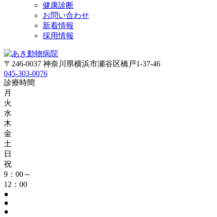
健康診断
お問い合わせ
新着情報
採用情報
〒246-0037 神奈川県横浜市瀬谷区橋戸1-37-46
045-303-0076
診療時間
月
火
水
木
金
土
日
祝
9：00～
12：00
●
●
●