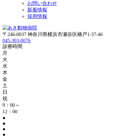
お問い合わせ
新着情報
採用情報
〒246-0037 神奈川県横浜市瀬谷区橋戸1-37-46
045-303-0076
診療時間
月
火
水
木
金
土
日
祝
9：00～
12：00
●
●
●
●