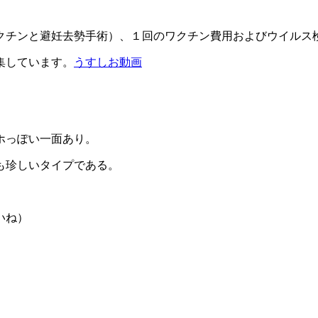
チンと避妊去勢手術）、１回のワクチン費用およびウイルス検査
集しています。
うすしお動画
ホっぽい一面あり。
も珍しいタイプである。
いね）