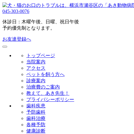
045-303-0076
休診日：木曜午後、日曜、祝日午後
予約優先制となります。
お友達登録へ
トップページ
当院案内
アクセス
ペットを飼う方へ
診療案内
治療費のご案内
教えて、あき先生！
プライバシーポリシー
歯科疾患
予防歯科
歯科治療
各種予防
健康診断