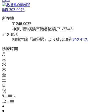
045-303-0076
所在地
〒246-0037
神奈川県横浜市瀬谷区橋戸1-37-46
アクセス
相鉄本線「瀬谷駅」より徒歩10分
アクセス
診療時間
月
火
水
木
金
土
日
祝
9：00～
12：00
●
●