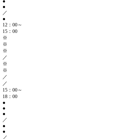
●
●
／
●
12：00～
15：00
※
※
※
／
※
※
／
／
15：00～
18：00
●
●
●
／
●
●
／