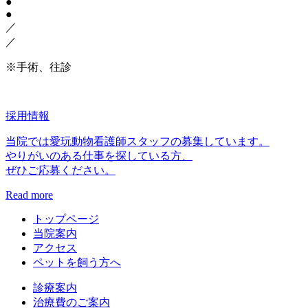
●
●
／
／
※手術、往診
採用情報
当院では愛玩動物看護師スタッフの募集しています。
やりがいのある仕事を探している方、
ぜひご応募ください。
Read more
トップページ
当院案内
アクセス
ペットを飼う方へ
診療案内
治療費のご案内