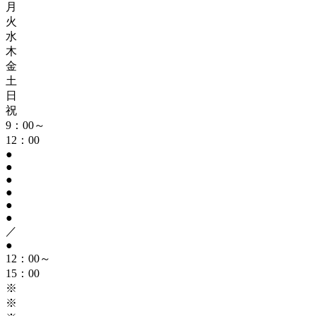
月
火
水
木
金
土
日
祝
9：00～
12：00
●
●
●
●
●
●
／
●
12：00～
15：00
※
※