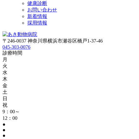
健康診断
お問い合わせ
新着情報
採用情報
〒246-0037 神奈川県横浜市瀬谷区橋戸1-37-46
045-303-0076
診療時間
月
火
水
木
金
土
日
祝
9：00～
12：00
●
●
●