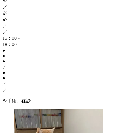
※
／
※
※
／
／
15：00～
18：00
●
●
●
／
●
●
／
／
※手術、往診