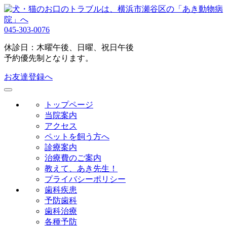
045-303-0076
休診日：木曜午後、日曜、祝日午後
予約優先制となります。
お友達登録へ
トップページ
当院案内
アクセス
ペットを飼う方へ
診療案内
治療費のご案内
教えて、あき先生！
プライバシーポリシー
歯科疾患
予防歯科
歯科治療
各種予防