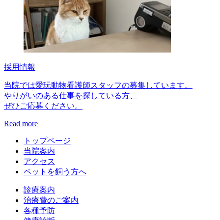
採用情報
当院では愛玩動物看護師スタッフの募集しています。
やりがいのある仕事を探している方、
ぜひご応募ください。
Read more
トップページ
当院案内
アクセス
ペットを飼う方へ
診療案内
治療費のご案内
各種予防