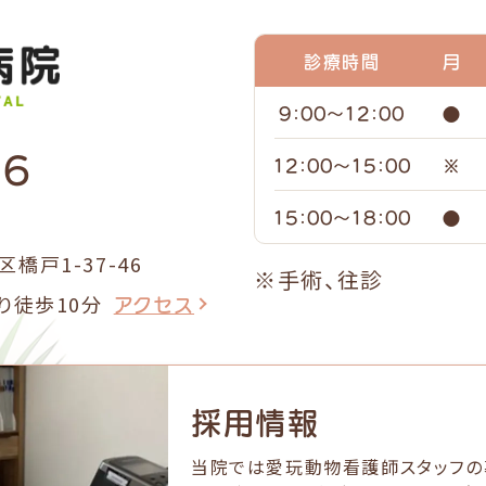
診療時間
月
9：00～
12：00
●
76
12：00～
15：00
※
15：00～
18：00
●
橋戸1-37-46
※手術、往診
アクセス
り徒歩10分
採用情報
当院では愛玩動物看護師スタッフの