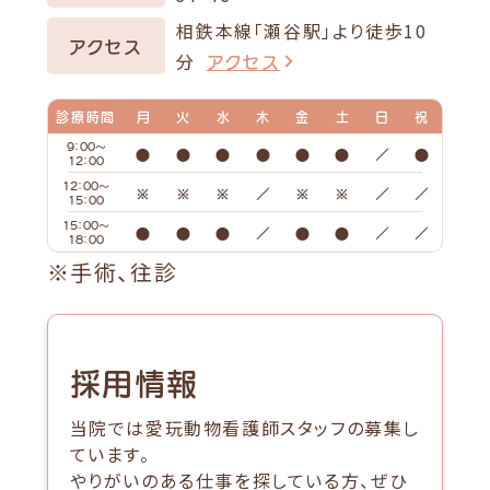
相鉄本線「瀬谷駅」より徒歩10
アクセス
アクセス
分
診療時間
月
火
水
木
金
土
日
祝
9：00～
●
●
●
●
●
●
／
●
12：00
12：00～
※
※
※
／
※
※
／
／
15：00
15：00～
●
●
●
／
●
●
／
／
18：00
※手術、往診
採用情報
当院では愛玩動物看護師スタッフの募集し
ています。
やりがいのある仕事を探している方、
ぜひ